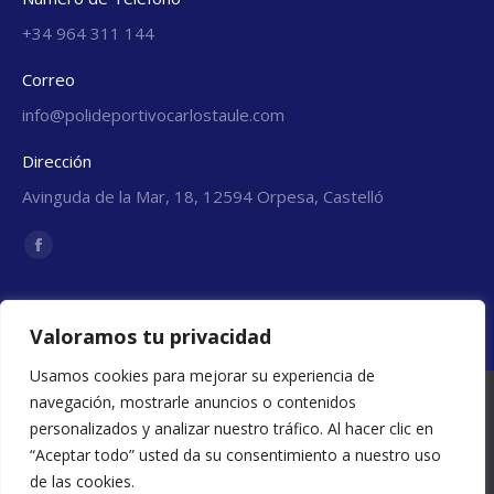
+34 964 311 144
Correo
info@polideportivocarlostaule.com
Dirección
Avinguda de la Mar, 18, 12594 Orpesa, Castelló
Encuéntranos en:
Facebook
page
¿A que esperas? ¡Ven y
opens
Valoramos tu privacidad
in
conócenos para empezar a
new
Usamos cookies para mejorar su experiencia de
ponerte en forma!
Utilizamos cookies para asegurar que damos la mejor
window
navegación, mostrarle anuncios o contenidos
experiencia al usuario en nuestra web. Si sigues utilizando
personalizados y analizar nuestro tráfico. Al hacer clic en
este sitio asumiremos que estás de acuerdo.
“Aceptar todo” usted da su consentimiento a nuestro uso
de las cookies.
Estoy de acuerdo